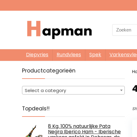
Search
for:
Diepvries
Rundvlees
Spek
Varkensvle
Productcategorieën
H
4
Select a category
Topdeals!!
Sh
8 Kg. 100% natuurlijke Pata
Negra Iberico Ham - Iberische