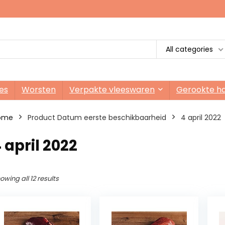
All categories
es
Worsten
Verpakte vleeswaren
Gerookte h
ome
Product Datum eerste beschikbaarheid
4 april 2022
 april 2022
owing all 12 results