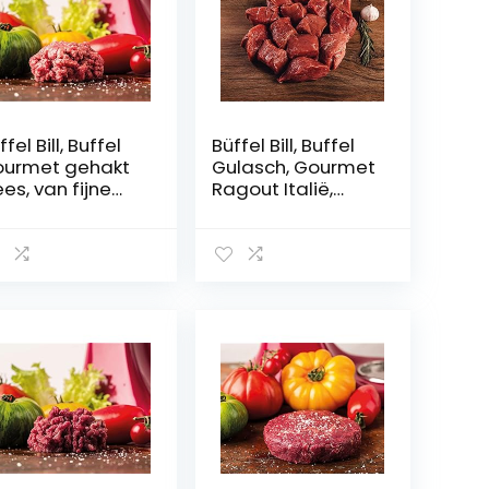
ffel Bill, Buffel
Büffel Bill, Buffel
urmet gehakt
Gulasch, Gourmet
ees, van fijne
Ragout Italië,
ffelcuts,
kant-en-klaar
jzonder mager
geportioneerd,
 sappig,
intensieve en
vroren, 500 g
aromatische
smaak, 500 g