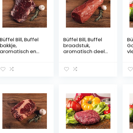
Büffel Bill, Buffel
Büffel Bill, Buffel
Bü
bakkje,
braadstuk,
Go
aromatisch en
aromatisch deel
vl
sappig, perfect
uit de poot,
bu
om te stoven,
perfect om te
bi
delicatesse uit de
stoven, 2,0 kg
en
spizengastronomi
be
e, 1 kg