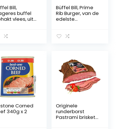
fel Bill,
Büffel Bill, Prime
geres buffel
Rib Burger, van de
hakt vlees, uit
edelste
 magerste
buffelcuts,
ffel cuts, extra
bijzonder
ger & sappig,
smaakintensief
vroren, 500 g
en sappig,
bevroren, 180 g
Burger Patty
stone Corned
Originele
ef 340g x 2
runderborst
Pastrami brisket
New York Style
gekookt, gekookt