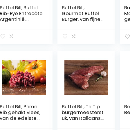
Büffel Bill, Buffel
Büffel Bill,
Büf
Rib-Eye Entrecôte
Gourmet Buffel
Ma
Argentinië,
Burger, van fijne
ge
smaakvol door
buffelcuts,
de
wilde kruiden,
bijzonder mager
bu
zacht en
en sappig,
ma
aromatisch, 500
bevroren, 180 g
be
g
Burger Patty
Büffel Bill, Prime
Büffel Bill, Tri Tip
Be
Rib gehakt vlees,
burgermeesterst
Be
van de edelste
uk, van Italiaanse
buffelcuts,
waterbuffel,
bijzonder
perfect stoofstuk,