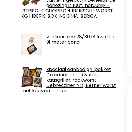
varkens gefokt in Dehesas, de
genezing is 100% natuurlijk -
IBERISCHE CHORIZO + IBERISCHE WORST 1
KG | IBERIC BOX INSIGNIA IBERICA
Varkensarm 28/30 1A kwaliteit
91 meter band
Speciaal aanbod grillpakket
Dresdner braadworst,
kaasgriller, rookworst
Debrecziner Art, Berner worst
met kaas en bacon