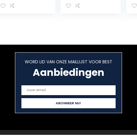
smaakintensief &
zeer sappig,
sappig, bevroren,
hartig
500 g
aromatisch, 800
g
WORD LID VAN ONZE MAILLIJST VOOR BEST
Aanbiedingen