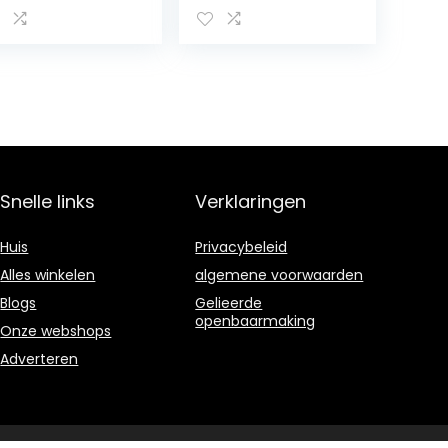
en gerookt uit
pikant bereide
rundborst –
rundvlees – 100%
pure beef! ca. 2
kg origineel van
Dieter Hein
Snelle links
Verklaringen
Huis
Privacybeleid
Alles winkelen
algemene voorwaarden
Blogs
Gelieerde
openbaarmaking
Onze webshops
Adverteren