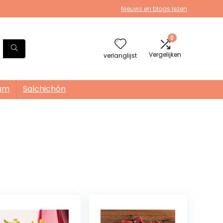
Nieuws en blogs lezen
0
Vergelijken
verlanglijst
am
Salchichón