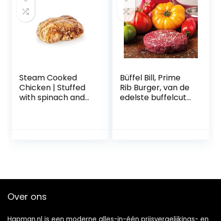
Steam Cooked
Büffel Bill, Prime
Chicken | Stuffed
Rib Burger, van de
with spinach and
edelste buffelcuts,
cheese | Ready in
bijzonder
a few minutes |
smaakintensief en
Whole 2,5 Kg |
sappig, bevroren,
Vacuum packed
180 g Burger Patty
Over ons
Hapman.nl is een moderne alles-in-één prijsvergelijkings- en