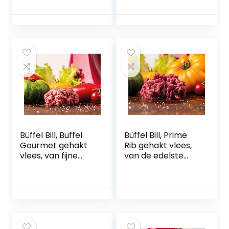
Smakelijke
Cream Rice Bal
Zelfgemaakte
Makers Vorm Tool
Worstham 8m
Keukenaccessoire
s Keuken Gadgets
Duurzaam en
handig (Color :
Black L)
Büffel Bill, Buffel
Büffel Bill, Prime
Gourmet gehakt
Rib gehakt vlees,
vlees, van fijne
van de edelste
buffelcuts,
buffelcuts,
bijzonder mager
bijzonder
en sappig,
smaakintensief &
bevroren, 500 g
sappig, bevroren,
500 g