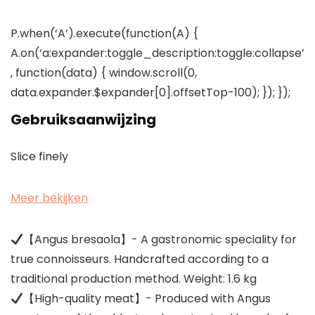
P.when(‘A’).execute(function(A) {
A.on(‘a:expander:toggle_description:toggle:collapse’
, function(data) { window.scroll(0,
data.expander.$expander[0].offsetTop-100); }); });
Gebruiksaanwijzing
Slice finely
Meer bekijken
【Angus bresaola】- A gastronomic speciality for
true connoisseurs. Handcrafted according to a
traditional production method. Weight: 1.6 kg
【High-quality meat】- Produced with Angus