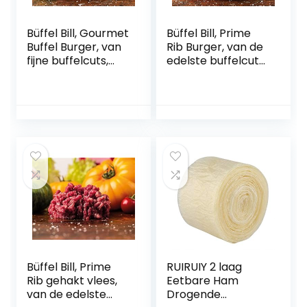
Büffel Bill, Gourmet
Büffel Bill, Prime
Buffel Burger, van
Rib Burger, van de
fijne buffelcuts,
edelste buffelcuts,
bijzonder mager
bijzonder
en sappig,
smaakintensief en
bevroren, 180 g
sappig, bevroren,
Burger Patty
180 g Burger Patty
Büffel Bill, Prime
RUIRUIY 2 laag
Rib gehakt vlees,
Eetbare Ham
van de edelste
Drogende