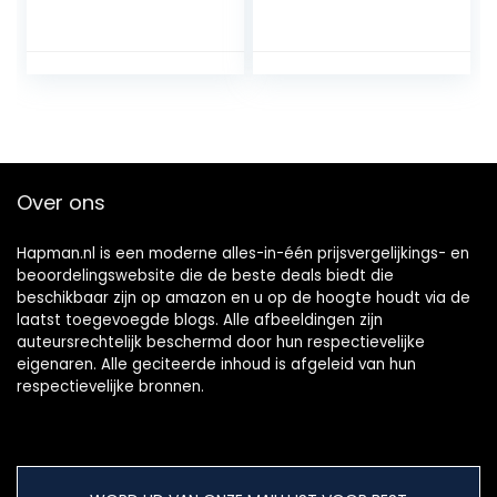
buffelcuts,
Container voor
bijzonder
Smakelijke
smaakintensief &
Zelfgemaakte
sappig, bevroren,
Worstham 8m
500 g
Over ons
Hapman.nl is een moderne alles-in-één prijsvergelijkings- en
beoordelingswebsite die de beste deals biedt die
beschikbaar zijn op amazon en u op de hoogte houdt via de
laatst toegevoegde blogs. Alle afbeeldingen zijn
auteursrechtelijk beschermd door hun respectievelijke
eigenaren. Alle geciteerde inhoud is afgeleid van hun
respectievelijke bronnen.