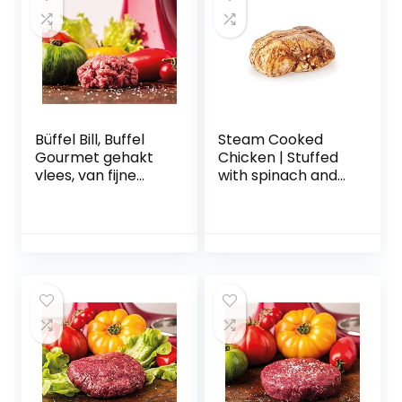
Büffel Bill, Buffel
Steam Cooked
Gourmet gehakt
Chicken | Stuffed
vlees, van fijne
with spinach and
buffelcuts,
cheese | Ready in
bijzonder mager
a few minutes |
en sappig,
Whole 2,5 Kg |
bevroren, 500 g
Vacuum packed