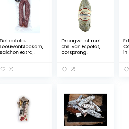
Delicatola,
Droogworst met
Ex
Leeuwenbloesem,
chili van Espelet,
Ce
salchon extra,
oorsprong
in
500 gram
Frankrijk
x 
Sa