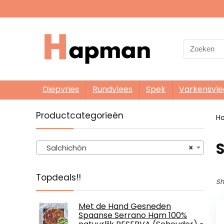
Search
for:
Diepvries
Rundvlees
Spek
Varkensvle
Productcategorieën
H
Salchichón
×
Topdeals!!
Sh
Met de Hand Gesneden
Spaanse Serrano Ham 100%