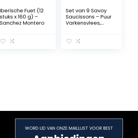
Iberische Fuet (12
Set van 9 Savoy
stuks x 160 g) –
Saucissons – Puur
Sanchez Montero
Varkensvlees,
Gerookt,
Hazelnoot,
Beaufortkaas,
Peper, Wildzwijn,
Eekhoorntjesbroo
d, Geitenkaas,
Noten – Gourmet
Worst Salami uit
Franse Alpen –
Premium Salami
Worst – 9x 170g
WORD LID VAN ONZE MAILLIJST VOOR BEST