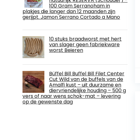
natuurlijk RESERVA (Schouder) -
100 Gram Serranoham in
plakjes die langer dan 12 maanden zijn
gerijpt. Jamon Serrano Cortado a Mano
10 stuks braadworst met hert
van slager geen fabriekware
worst Beieren
Büffel Bill Buffel Bill Filet Center
Cut Wild van de buffels van de
Amalfi kust – uit duurzame en
diervriendelijke houding – 500 g
vers of naar wens schok-mat – levering
op de gewenste dag