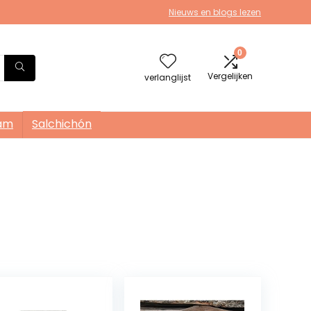
Nieuws en blogs lezen
0
Vergelijken
verlanglijst
am
Salchichón