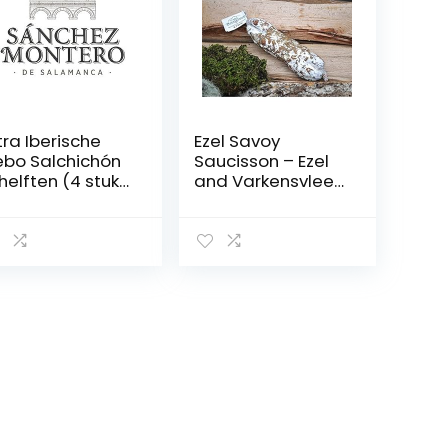
tra Iberische
Ezel Savoy
bo Salchichón
Saucisson – Ezel
 helften (4 stuks
and Varkensvlees
600 g) –
Gourmet
nchez Montero
Saucisson from
French Alps –
Premium Salami
Sausage Worst –
170g