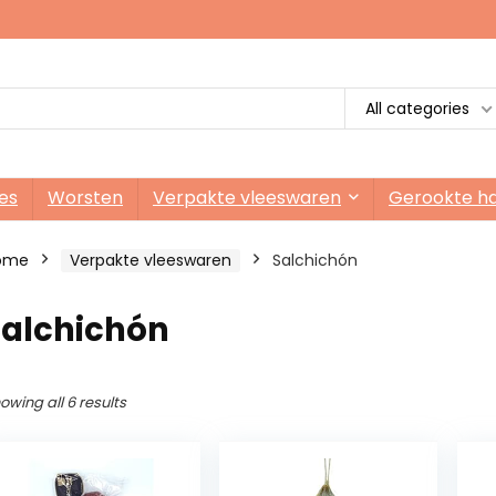
All categories
es
Worsten
Verpakte vleeswaren
Gerookte h
ome
Verpakte vleeswaren
Salchichón
Salchichón
owing all 6 results