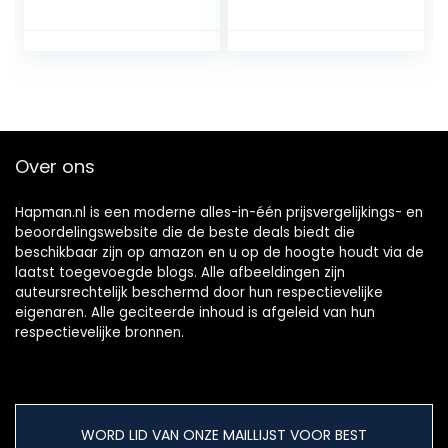
maanden oud – 4
oorsprongsbenam
kg
ing “ DEHESA de
EXTREMADURA ” –
30 maanden oud –
7/8 kg
Over ons
Hapman.nl is een moderne alles-in-één prijsvergelijkings- en
beoordelingswebsite die de beste deals biedt die
beschikbaar zijn op amazon en u op de hoogte houdt via de
laatst toegevoegde blogs. Alle afbeeldingen zijn
auteursrechtelijk beschermd door hun respectievelijke
eigenaren. Alle geciteerde inhoud is afgeleid van hun
respectievelijke bronnen.
WORD LID VAN ONZE MAILLIJST VOOR BEST