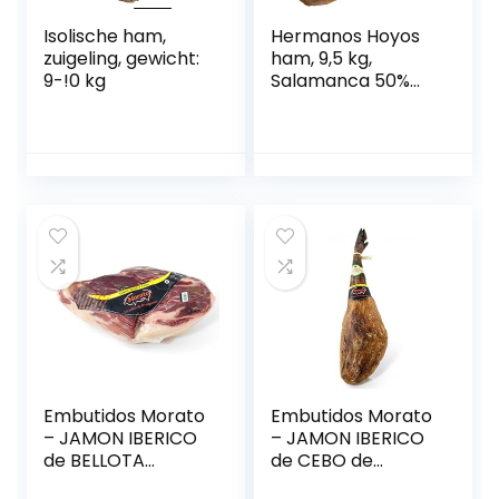
Isolische ham,
Hermanos Hoyos
zuigeling, gewicht:
ham, 9,5 kg,
9-!0 kg
Salamanca 50%
D.O Salamanca |
Hermanos Hoyos |
Spaanse hammen
Pata Negra
Embutidos Morato
Embutidos Morato
– JAMON IBERICO
– JAMON IBERICO
de BELLOTA
de CEBO de
Zonder been – 36
CAMPO met