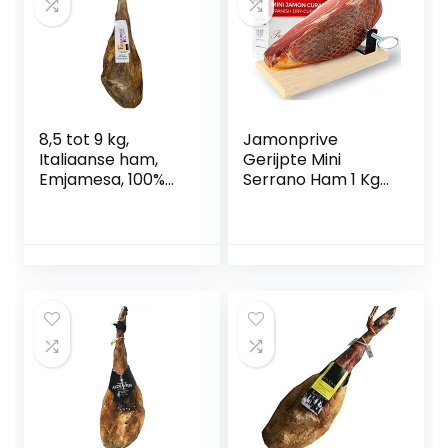
8,5 tot 9 kg,
Jamonprive
Italiaanse ham,
Gerijpte Mini
Emjamesa, 100%
Serrano Ham 1 Kg
natuurlijk,
– Spaanse ham
runderen en fijne
(Hamklem niet
processen.
inbegrepen)