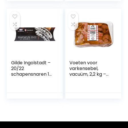
Veiligheidsvoorraa
ed met
d Prodder
varkensbank voor
Veehouderijuitrusti
varkensbanken(S
ng met
mall green)
Beschermingslaag
Gilde Ingolstadt –
Voeten voor
20/22
varkensebel,
schapensnaren 18
vacuüm, 2,2 kg –
m band –
oorsprong
kwaliteitsklasse 1A
Frankrijk
– voor Bratwürste
Nürnberger Art