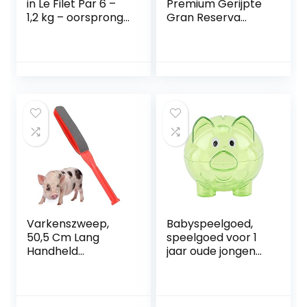
in Le Filet Par 6 –
Premium Gerijpte
1,2 kg – oorsprong
Gran Reserva
Frankrijk
(Serrano Ham) ca.
1 Kg – Spaanse
ham (Hamklem en
Hammes niet
inbegrepen)
Varkenszweep,
Babyspeelgoed,
50,5 Cm Lang
speelgoed voor 1
Handheld
jaar oude jongen
Schapenvoorraad
Peutermeisjesspee
prikken Vee Rijden
lgoed Spaarpot
Bewegend
voor meisjes
Gereedschap
Peuterleerspeelgo