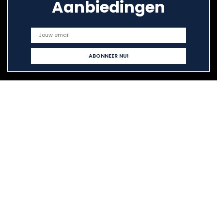
Aanbiedingen
Snelle links
Huis
Alles winkelen
Blogs
Onze webshops
Adverteren
Verklaringen