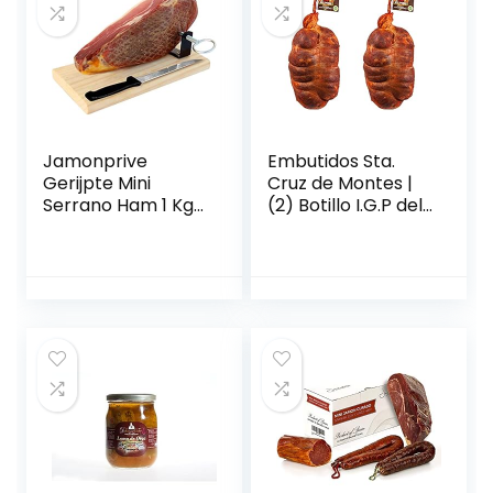
wing bloem
varken)
Jamonprive
Embutidos Sta.
Gerijpte Mini
Cruz de Montes |
Serrano Ham 1 Kg
(2) Botillo I.G.P del
+ Hamklem +
Bierzo 1.4kg |Botillo
Hammes –
Tradicional
Spaanse ham
Berciano