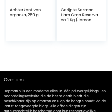
Achterkant van
Gerijpte Serrano
organza, 250 g
Ham Gran Reserva
ca. 1 Kg (Jamon
Serrano) + Lomo
(Varkenslende)
Duroc Natural 250
gr + Chorizo 200 gr
+ Salami
(Salchichon) 200
gr – Spaanse Ham
Jamonprive
Premium
Over ons
Hapman.nl is een moderne alles-in-één prijsvergelijkings- en
beoordelingswebsite die de beste deals biedt die
beschikbaar zijn op amazon en u op de hoogte houdt via de
laatst toegevoegde blogs. Alle afbeeldingen zijn
auteursrechtelijk beschermd door hun respectievelijke