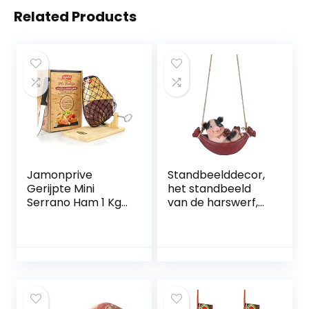
Related Products
Jamonprive
Standbeelddecor,
Gerijpte Mini
het standbeeld
Serrano Ham 1 Kg
van de harswerf,
+ Hamklem +
parkdecoratie
Hammes –
voor de
Spaanse ham
binnenplaats van
de
binnenplaatsgeme
enschap
Toneeldecoratie(S