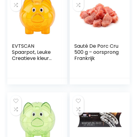
EVTSCAN
Sauté De Porc Cru
Spaarpot, Leuke
500 g – oorsprong
Creatieve kleur
Frankrijk
varkensvarkensba
nk
verjaardagscadea
u varkensbank
speelgoed(Oranje
)