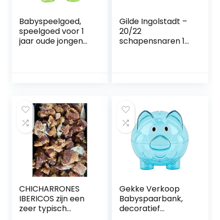
Babyspeelgoed,
Gilde Ingolstadt –
speelgoed voor 1
20/22
jaar oude jongen
schapensnaren 18
Peutermeisjesspee
m band –
lgoed Spaarpot
kwaliteitsklasse 1A
voor meisjes
– voor Bratwürste
Peuterleerspeelgo
Nürnberger Art
ed met
varkensbank voor
varkensbanken(S
mall green)
CHICHARRONES
Gekke Verkoop
IBERICOS zijn een
Babyspaarbank,
zeer typisch
decoratief
deksel van
spaarvarken,