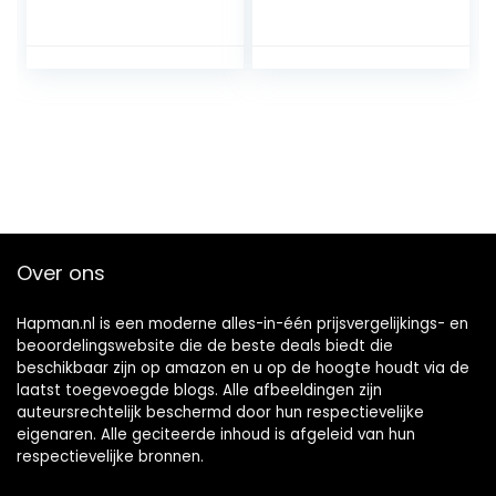
Andalusia, vooral
muntenbank, voor
gemaakt van
jongens voor
Sevilla en Coddiz,
meisjes(Klein
dat bestaat om
blauw)
enkele delen van
het Iberische
varken te frituren,
om een zeer
lekkere en
knapperige mol te
creëren.
Over ons
Hapman.nl is een moderne alles-in-één prijsvergelijkings- en
beoordelingswebsite die de beste deals biedt die
beschikbaar zijn op amazon en u op de hoogte houdt via de
laatst toegevoegde blogs. Alle afbeeldingen zijn
auteursrechtelijk beschermd door hun respectievelijke
eigenaren. Alle geciteerde inhoud is afgeleid van hun
respectievelijke bronnen.