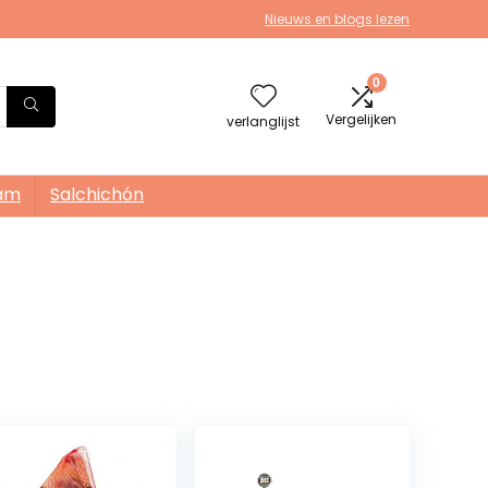
Nieuws en blogs lezen
0
Vergelijken
verlanglijst
am
Salchichón