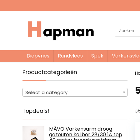
Search
for:
Diepvries
Rundvlees
Spek
Varkensvle
Productcategorieën
H
‎
Select a category
Topdeals!!
Sh
MÄVO Varkensarm droog
gezouten kaliber 28/30 1A top