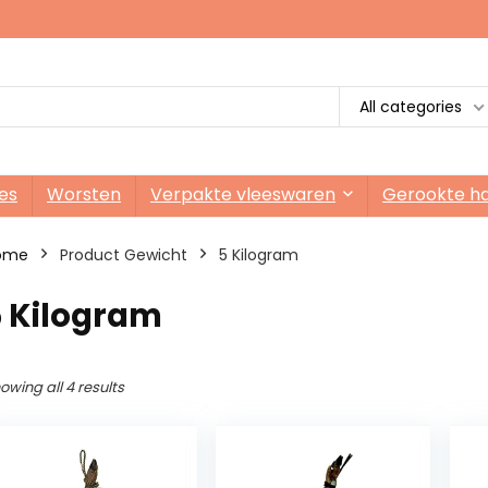
All categories
es
Worsten
Verpakte vleeswaren
Gerookte h
ome
Product Gewicht
‎5 Kilogram
5 Kilogram
owing all 4 results