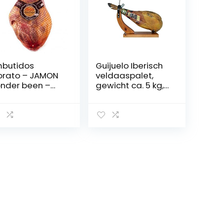
butidos
Guijuelo Iberisch
rato – JAMON
veldaaspalet,
nder been –
gewicht ca. 5 kg,
geveer 5 kg
90 € Ángel Martín
e Hijos.