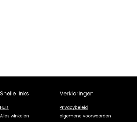
Snelle links
Verklaringen
Huis
Privacybeleid
Alles winkelen
algemene voorwaarden
Blogs
Gelieerde
openbaarmaking
Onze webshops