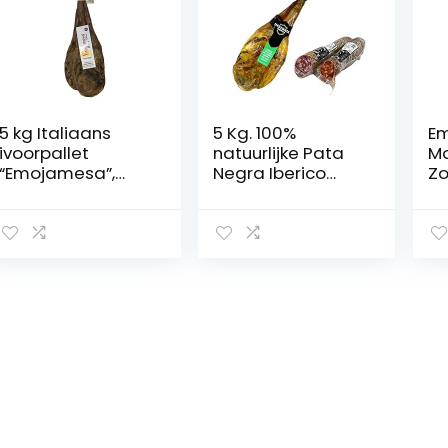
5 kg Italiaans
5 Kg. 100%
Em
ivoorpallet
natuurlijke Pata
Mo
“Emojamesa”,
Negra Iberico
Zo
100% natuurlijk,
Ham (schouder)
on
runder- en
– Iberische
fijnproces.
varkens gefokt in
Dehesas, de
genezing is 100%
natuurlijk –
IBERISCHE
CHORIZO +
IBERISCHE WORST 1
KG , INSIGNIA
IBERICA