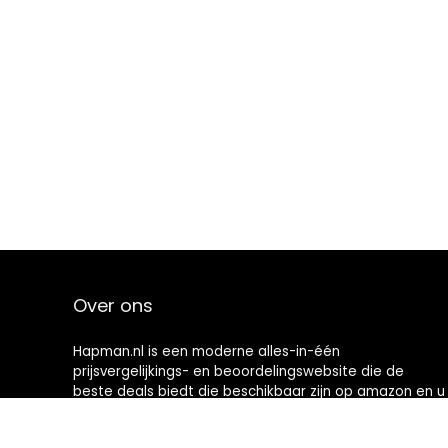
Over ons
Hapman.nl is een moderne alles-in-één
prijsvergelijkings- en beoordelingswebsite die de
beste deals biedt die beschikbaar zijn op amazon en u
op de hoogte houdt via de laatst toegevoegde blogs.
Alle afbeeldingen zijn auteursrechtelijk beschermd