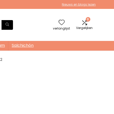
Nieuws en blogs lezen
0
Vergelijken
verlanglijst
am
Salchichón
22