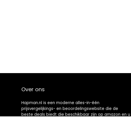
Over ons
Hapman.nl is een moderne alles-in-één
prijsvergelijkings- en beoordelingswebsite die de
beste deals biedt die beschikbaar zijn op amazon en u
op de hoogte houdt via de laatst toegevoegde blogs.
Alle afbeeldingen zijn auteursrechtelijk beschermd