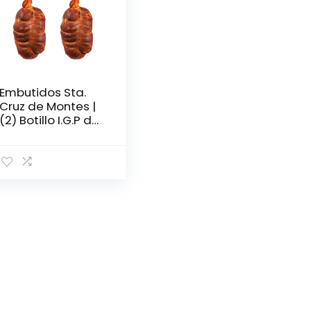
Embutidos Sta.
Cruz de Montes |
(2) Botillo I.G.P del
Bierzo 1.4kg
|Botillo
Tradicional
Berciano