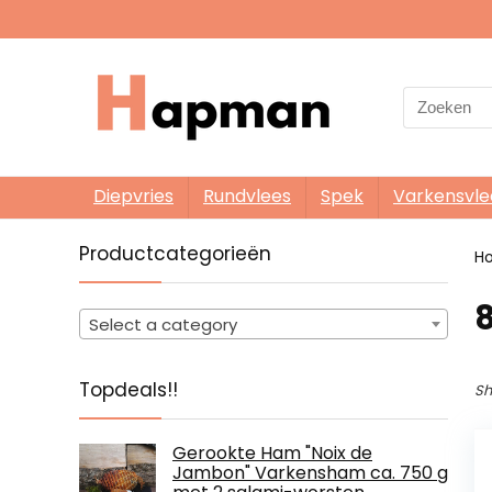
Search
for:
Diepvries
Rundvlees
Spek
Varkensvle
Productcategorieën
H
8
Select a category
Topdeals!!
Sh
Gerookte Ham "Noix de
Jambon" Varkensham ca. 750 g