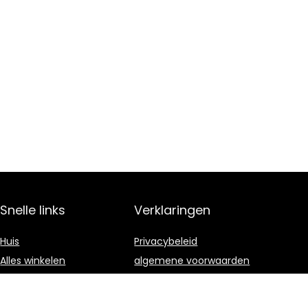
Snelle links
Verklaringen
Huis
Privacybeleid
Alles winkelen
algemene voorwaarden
Blogs
Gelieerde
openbaarmaking
Onze webshops