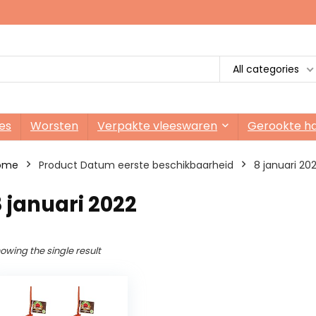
All categories
es
Worsten
Verpakte vleeswaren
Gerookte h
ome
Product Datum eerste beschikbaarheid
8 januari 20
 januari 2022
owing the single result