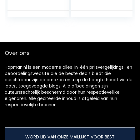
1 Kg – Spaanse
Andalusia, vooral
ham (Hamklem en
gemaakt van
Hammes niet
Sevilla en Coddiz,
inbegrepen)
dat bestaat om
enkele delen van
het Iberische
varken te frituren,
om een zeer
Over ons
lekkere en
knapperige mol te
creëren.
Hapman.nl is een moderne alles-in-één prijsvergelijkings- en
beoordelingswebsite die de beste deals biedt die
beschikbaar zijn op amazon en u op de hoogte houdt via de
laatst toegevoegde blogs. Alle afbeeldingen zijn
auteursrechtelijk beschermd door hun respectievelijke
eigenaren. Alle geciteerde inhoud is afgeleid van hun
respectievelijke bronnen.
WORD LID VAN ONZE MAILLIJST VOOR BEST