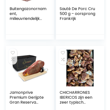
Buitengazonornam
Sauté De Porc Cru
ent,
500 g – oorsprong
milieuvriendelijk
Frankrijk
harsmateriaal
Zonbestendig hars
Dierenstandbeeldt
extuur is helder
voor binnen- of
buitendecoratie(Z
warte kat op
schommel)
Jamonprive
CHICHARRONES
Premium Gerijpte
IBERICOS zijn een
Gran Reserva
zeer typisch
(Serrano Ham) ca.
deksel van