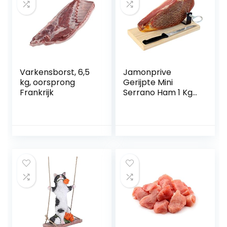
Varkensborst, 6,5
Jamonprive
kg, oorsprong
Gerijpte Mini
Frankrijk
Serrano Ham 1 Kg
+ Hamklem +
Hammes –
Spaanse ham