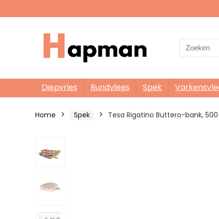
Search
for:
Diepvries
Rundvlees
Spek
Varkensvle
Home
Spek
Tesa Rigatino Buttero-bank, 50