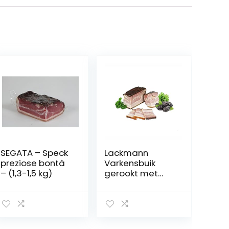
SEGATA – Speck
Lackmann
preziose bontà
Varkensbuik
– (1,3-1,5 kg)
gerookt met
pruimensmaak
ca. 340 g