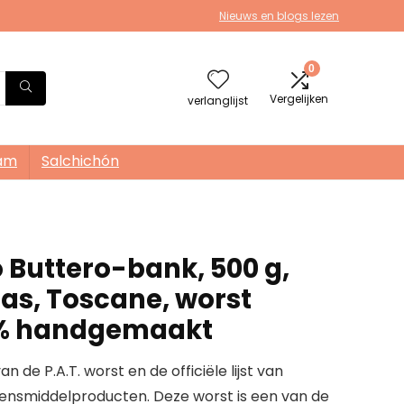
Nieuws en blogs lezen
0
Vergelijken
verlanglijst
am
Salchichón
t
 Buttero-bank, 500 g,
tas, Toscane, worst
% handgemaakt
 de P.A.T. worst en de officiële lijst van
evensmiddelproducten. Deze worst is een van de