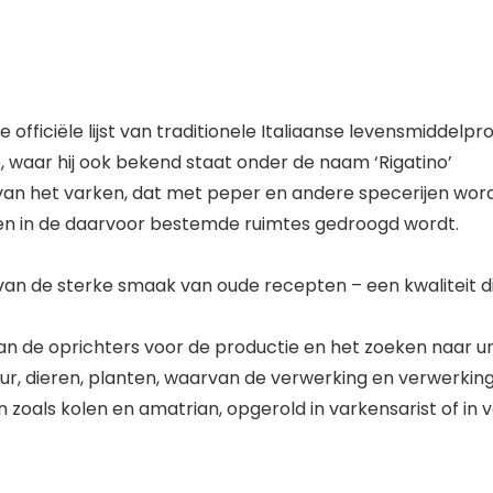
 officiële lijst van traditionele Italiaanse levensmiddel
, waar hij ook bekend staat onder de naam ‘Rigatino’
van het varken, dat met peper en andere specerijen wor
en in de daarvoor bestemde ruimtes gedroogd wordt.
 de sterke smaak van oude recepten – een kwaliteit die d
n de oprichters voor de productie en het zoeken naar un
uur, dieren, planten, waarvan de verwerking en verwerki
 zoals kolen en amatrian, opgerold in varkensarist of i