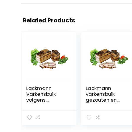
Related Products
Lackmann
Lackmann
Varkensbuik
varkensbuik
volgens
gezouten en
Oekraïnse stijl
koud gerookt,
met knoflook ca.
ca. 370 g
270 g