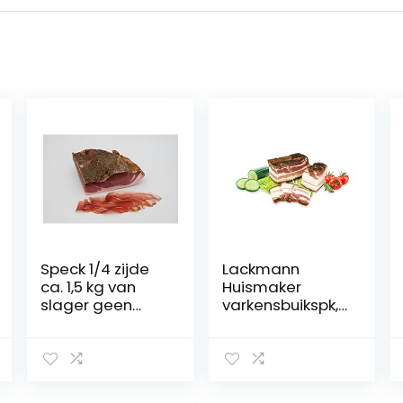
Speck 1/4 zijde
Lackmann
ca. 1,5 kg van
Huismaker
slager geen
varkensbuikspk,
industriële
ca. 300g
goederen