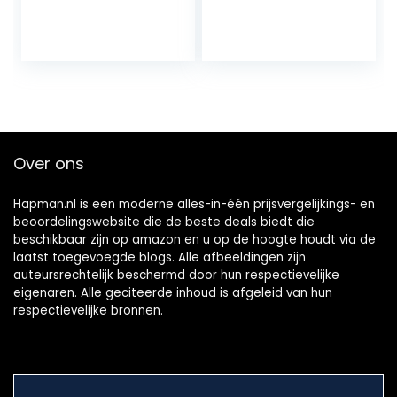
CAMPO met
Zonder been – 36
oorsprongsbenam
maanden oud – 4
ing “ DEHESA de
kg
EXTREMADURA ” –
30 maanden oud –
7/8 kg
Over ons
Hapman.nl is een moderne alles-in-één prijsvergelijkings- en
beoordelingswebsite die de beste deals biedt die
beschikbaar zijn op amazon en u op de hoogte houdt via de
laatst toegevoegde blogs. Alle afbeeldingen zijn
auteursrechtelijk beschermd door hun respectievelijke
eigenaren. Alle geciteerde inhoud is afgeleid van hun
respectievelijke bronnen.