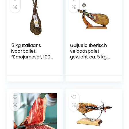
5 kg Italiaans
Guijuelo Iberisch
ivoorpallet
veldaaspalet,
“Emojamesa”, 100%
gewicht ca. 5 kg,
natuurlijk, runder-
90 € Ángel Martín
en fijnproces.
e Hijos.