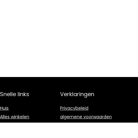
Snelle links
Verklaringen
Huis
Privacybeleid
Alles winkelen
algemene voorwaarden
Blogs
Gelieerde
openbaarmaking
Onze webshops