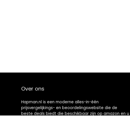
Over ons
Hapman.nl is een moderne alles-in-één
prijsvergelijkings- en beoordelingswebsite die de
beste deals biedt die beschikbaar zijn op amazon en u
op de hoogte houdt via de laatst toegevoegde blogs.
Alle afbeeldingen zijn auteursrechtelijk beschermd