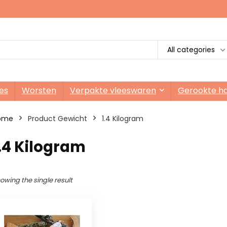
All categories
es
Worsten
Verpakte vleeswaren
Gerookte h
ome
Product Gewicht
‎1.4 Kilogram
1.4 Kilogram
owing the single result