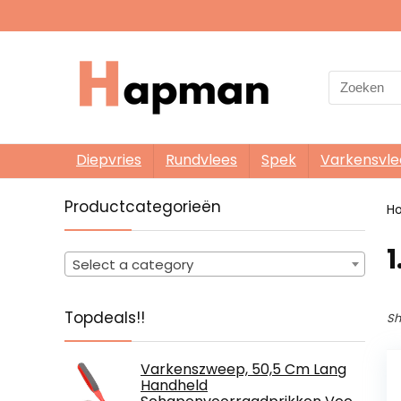
Search
for:
Diepvries
Rundvlees
Spek
Varkensvle
Productcategorieën
H
‎
Select a category
Topdeals!!
Sh
Varkenszweep, 50,5 Cm Lang
Handheld