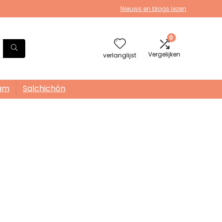
Nieuws en blogs lezen
0
Vergelijken
verlanglijst
am
Salchichón