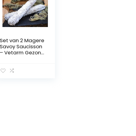
Set van 2 Magere
Savoy Saucisson
– Vetarm Gezond
Varkensvlees
Gourmet
Saucisson uit
Franse Alpen –
Premium Salami
Worst – 2x 700g