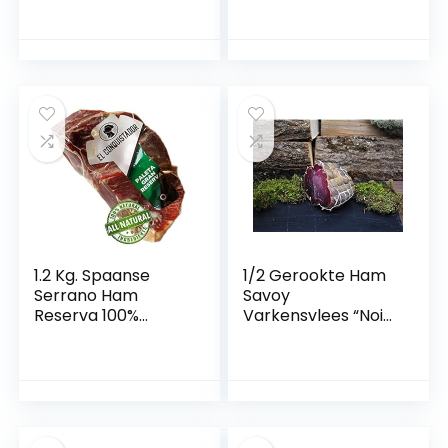
1.2 Kg. Spaanse
1/2 Gerookte Ham
Serrano Ham
Savoy
Reserva 100%
Varkensvlees “Noix
natuurlijk
de Jambon” –
(schouder) Zonder
Varkensham ca.
Bot – een echte
350g (rechtstreeks
Spaanse
uit de Franse
gastronomische
Alpen)
ervaring om samen