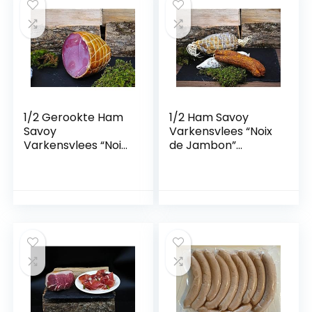
met jouw dierbaren
van te genieten –
Spanish Jamon
Serrano, Paleta
Serrana
Deshuesado
1/2 Gerookte Ham
1/2 Ham Savoy
Savoy
Varkensvlees “Noix
Varkensvlees “Noix
de Jambon”
de Jambon” –
Varkensham + 2
Varkensham ca.
Saucissons Worst
350g (rechtstreeks
Aangeboden
uit Franse Alpen)
(rechtstreeks uit
de Franse Alpen)