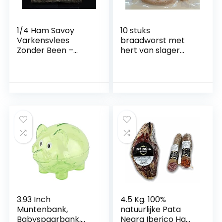
1/4 Ham Savoy
10 stuks
Varkensvlees
braadworst met
Zonder Been –
hert van slager
Varkensham ca.
geen fabriekware
700g (rechtstreeks
worst Beieren
uit de Franse
Alpen)
3.93 Inch
4.5 Kg. 100%
Muntenbank,
natuurlijke Pata
Babyspaarbank,
Negra Iberico Ham