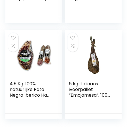
Leuk Varken
Zonder Bot –
Spaarvarken, voor
Iberische varkens
Jongens voor
gefokt in Dehesas,
Meisjes(Klein
de genezing is 100%
groen)
natuurlijk –
IBERISCHE CHORIZO
+ IBERISCHE WORST
1 KG , INSIGNIA
IBERICA
4.5 Kg. 100%
5 kg Italiaans
natuurlijke Pata
ivoorpallet
Negra Iberico Ham
“Emojamesa”, 100%
Zonder Bot –
natuurlijk, runder-
Iberische varkens
en fijnproces.
gefokt in Dehesas,
de genezing is 100%
natuurlijk –