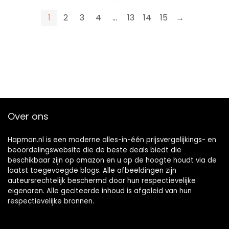
IBERISCHE CHORIZO
+ IBERISCHE WORST
1
2
3
4
…
13
14
15
→
1 KG, INSIGNIA
IBERICA
Over ons
Hapman.nl is een moderne alles-in-één prijsvergelijkings- en
beoordelingswebsite die de beste deals biedt die
beschikbaar zijn op amazon en u op de hoogte houdt via de
laatst toegevoegde blogs. Alle afbeeldingen zijn
auteursrechtelijk beschermd door hun respectievelijke
eigenaren. Alle geciteerde inhoud is afgeleid van hun
respectievelijke bronnen.